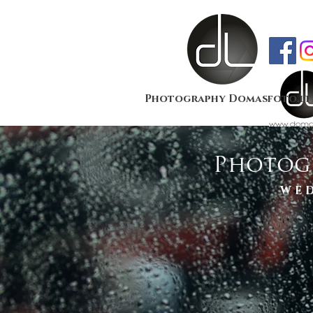
Photography Domasfoto.lt
Photog
WE