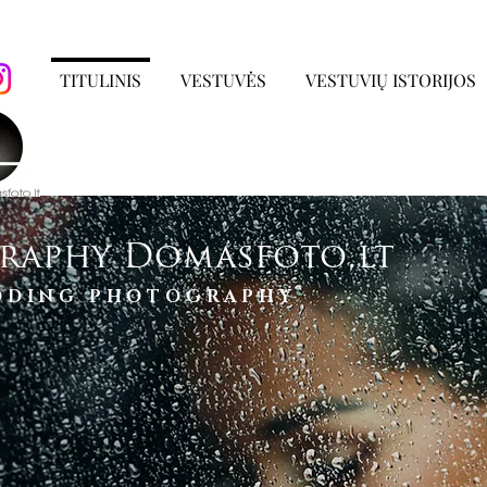
TITULINIS
VESTUVĖS
VESTUVIŲ ISTORIJOS
raphy Domasfoto.lt
DDING PHOTOGRAPHY